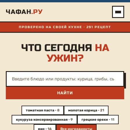
Перейти
ЧАФАН
.РУ
к
содержимому
ПРОВЕРЕНО НА СВОЕЙ КУХНЕ · 291 РЕЦЕПТ
ЧТО СЕГОДНЯ
НА
УЖИН?
НАЙТИ
томатная паста
· 8
молотая корица
· 21
кукуруза консервированная
· 9
грецкие орехи
· 11
рис
· 16
Все ингредиенты