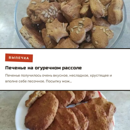
ВЫПЕЧКА
Печенье на огуречном рассоле
Печенье получилось очень вкусное, несладкое, хрустящее и
вполне себе песочное. Посыпку мож…