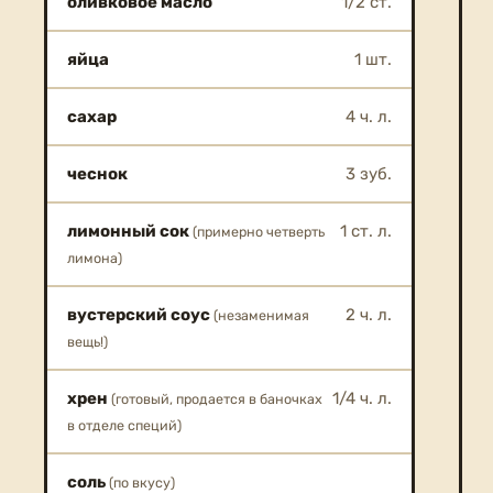
оливковое масло
1/2 ст.
яйца
1 шт.
сахар
4 ч. л.
чеснок
3 зуб.
лимонный сок
1 ст. л.
(примерно четверть
лимона)
вустерский соус
2 ч. л.
(незаменимая
вещь!)
хрен
1/4 ч. л.
(готовый, продается в баночках
в отделе специй)
соль
(по вкусу)