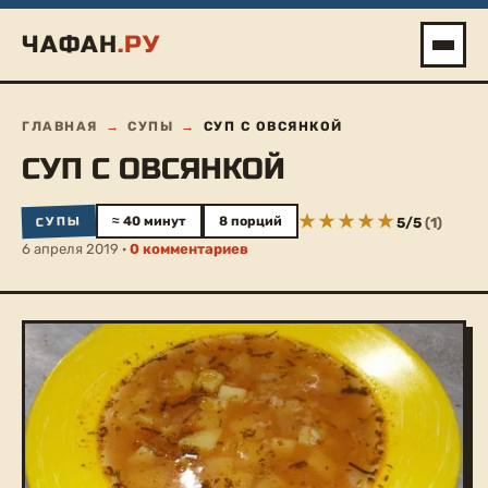
Перейти
ЧАФАН
.РУ
к
содержимому
ГЛАВНАЯ
→
СУПЫ
→
СУП С ОВСЯНКОЙ
СУП С ОВСЯНКОЙ
СУПЫ
≈ 40 минут
8 порций
5
/
5
(
1
)
6 апреля 2019 ·
0 комментариев