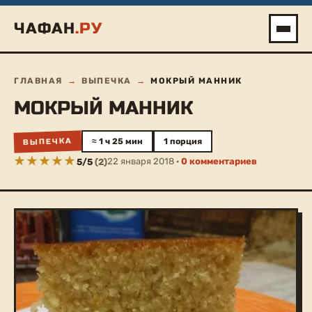
Перейти
ЧАФАН
.РУ
к
содержимому
ГЛАВНАЯ
→
ВЫПЕЧКА
→
МОКРЫЙ МАННИК
МОКРЫЙ МАННИК
ВЫПЕЧКА
≈ 1 ч 25 мин
1 порция
22 января 2018 ·
0 комментариев
5
/
5
(
2
)